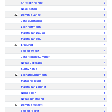
Christoph Hähnel
6
Nils Mischorr
6
32
Dominik Lange
5
Jonas Schneider
5
Leon Hoffmann
5
Maximilian Dauser
5
Maximilian Roß
5
37
Erik Streit
4
Fabian Zwarg
4
Jendric Rene Kummer
4
Niklas Deparade
4
Sunny König
4
42
Leonard Schumann
3
Maher Habesch
3
Maximilian Lindner
3
Nick Fabian
3
Niklas Jünemann
3
47
Dominik Weskott
2
Fabian Paeger
2