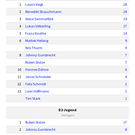
1
Lauris Voigt
28
2
Benedikt Strauchmann
24
3
Steve Sommerfeld
19
4
Lukas Völkerling
17
5
Franz Knothe
14
6
Mattek Hellwig
9
Nils Thurm
9
8
Johnny Gumbrecht
7
Ruben Stolze
7
10
Hannes Dähne
6
11
Jonas Schneider
4
12
Felix Schmidt
2
13
Leon Hoffmann
1
Tim Stark
1
D2-Jugend
(Vorlagen)
1
Ruben Stolze
17
2
Johnny Gumbrecht
8