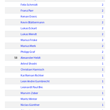
Felix Schmidt
2
Franz Parr
2
Kenan Erovic
2
Kevin Blättermann
2
Lukas Eckart
2
Lukas Wendt
2
Marius Friske
2
Marius Merk
2
Philipp Graf
2
58
Alexander Heldt
1
Arlind Shoshi
1
Christian Harnisch
1
Kai Roman Richter
1
Leon Andre Gumbrecht
1
Leonardt Paul Bre.
1
Marvim Zober
1
Moritz Winter
1
Niclas Günther
1