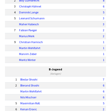
2
Billy Gumbrecht
8
3
Christoph Hähnel
6
4
Dominik Lange
5
5
Leonard Schumann
3
Maher Habesch
3
7
Fabian Paeger
2
Marius Merk
2
9
Christian Harnisch
1
Martin Wohlfahrt
1
Marvim Zober
1
Moritz Winter
1
B-Jugend
(Vorlagen)
1
Bledar Shoshi
7
2
Blerand Shoshi
6
Martin Wohlfahrt
6
Nils Mischorr
6
5
Maximilian Roß
5
6
Kenan Erovic
2