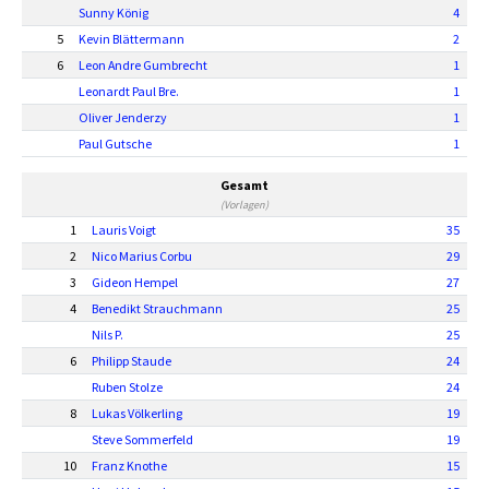
Sunny König
4
5
Kevin Blättermann
2
6
Leon Andre Gumbrecht
1
Leonardt Paul Bre.
1
Oliver Jenderzy
1
Paul Gutsche
1
Gesamt
(Vorlagen)
1
Lauris Voigt
35
2
Nico Marius Corbu
29
3
Gideon Hempel
27
4
Benedikt Strauchmann
25
Nils P.
25
6
Philipp Staude
24
Ruben Stolze
24
8
Lukas Völkerling
19
Steve Sommerfeld
19
10
Franz Knothe
15