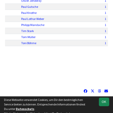
Oliver Jenderzy
1
Paul Gutsche
1
Paul Knothe
1
Paul Lothar Weber
1
Philipp Mandache
1
Tim Stark
1
Tom Müller
1
Toni Böhme
1
Diese Webseite verwendet Cookies, um Dir den bestmöglichen
OK
soccero.de
Service bieten zu können. Entsprechende Informationen findest
© 2006 - 2026
Du unter
Datenschutz
.