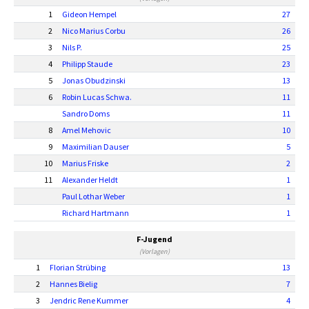
1
Gideon Hempel
27
2
Nico Marius Corbu
26
3
Nils P.
25
4
Philipp Staude
23
5
Jonas Obudzinski
13
6
Robin Lucas Schwa.
11
Sandro Doms
11
8
Amel Mehovic
10
9
Maximilian Dauser
5
10
Marius Friske
2
11
Alexander Heldt
1
Paul Lothar Weber
1
Richard Hartmann
1
F-Jugend
(Vorlagen)
1
Florian Strübing
13
2
Hannes Bielig
7
3
Jendric Rene Kummer
4