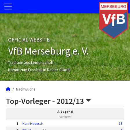
OFFICIAL WEBSITE
VfB Merseburg e. V.
Tradition aus Leidenschaft
Komm zum Fussball in Deiner Stadt!
Nachwuchs
Top-Vorleger -
2012/13
A-Jugend
(Vorlagen)
1
Hani Habesch
15