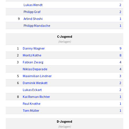
Lukas Wendt
2
Philipp Graf
2
9
Arlind Shoshi
1
Philipp Mandache
1
C-Jugend
(Vorlagen)
1
Danny Wagner
9
2
Moritz Kothe
8
3
Fabian Zwarg
4
Niklas Deparade
4
5
Maximilian Lindner
3
6
Dominik Weskott
2
Lukas Eckart
2
8
Kai Roman Richter
1
Paul Knothe
1
Tom Müller
1
D-Jugend
(Vorlagen)