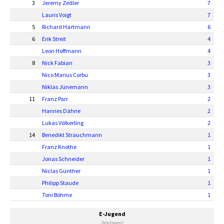
3
Jeremy Zedler
7
Lauris Voigt
7
5
Richard Hartmann
6
6
Erik Streit
4
Leon Hoffmann
4
8
Nick Fabian
3
Nico Marius Corbu
3
Niklas Jünemann
3
11
Franz Parr
2
Hannes Dähne
2
Lukas Völkerling
2
14
Benedikt Strauchmann
1
Franz Knothe
1
Jonas Schneider
1
Niclas Günther
1
Philipp Staude
1
Toni Böhme
1
E-Jugend
(Vorlagen)