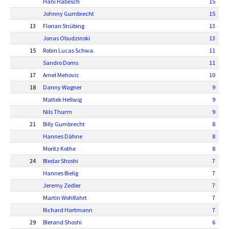
Hani Habesch
15
Johnny Gumbrecht
15
13
Florian Strübing
13
Jonas Obudzinski
13
15
Robin Lucas Schwa.
11
Sandro Doms
11
17
Amel Mehovic
10
18
Danny Wagner
9
Mattek Hellwig
9
Nils Thurm
9
21
Billy Gumbrecht
8
Hannes Dähne
8
Moritz Kothe
8
24
Bledar Shoshi
7
Hannes Bielig
7
Jeremy Zedler
7
Martin Wohlfahrt
7
Richard Hartmann
7
29
Blerand Shoshi
6