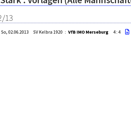
Stark : Vorlagen (Alle Mannschaf
2/13
So, 02.06.2013
SV Kelbra 1920
:
VfB IMO Merseburg
4 : 4