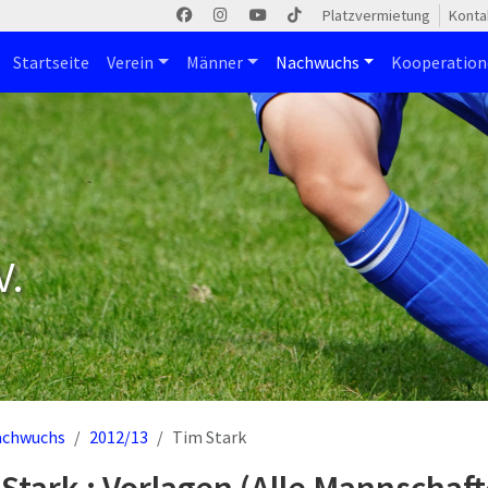
Platzvermietung
Konta
Startseite
Verein
Männer
Nachwuchs
Kooperatio
V.
achwuchs
2012/13
Tim Stark