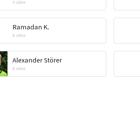
9 Jahre
Ramadan K.
8 Jahre
Alexander Störer
8 Jahre