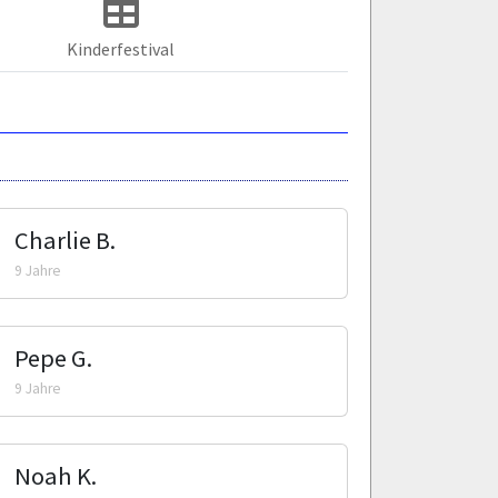
Kinderfestival
Charlie B.
9 Jahre
Pepe G.
9 Jahre
Noah K.