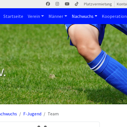
Platzvermietung
Konta
Startseite
Verein
Männer
Nachwuchs
Kooperatio
V.
achwuchs
F-Jugend
Team