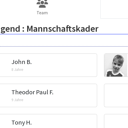
Team
ugend :
Mannschaftskader
John B.
8 Jahre
Theodor Paul F.
9 Jahre
Tony H.