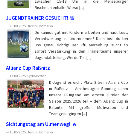
zwischen 15-18 Uhr in die Merseburger
Rischmühlenhalle. Wieso [...]
JUGENDTRAINER GESUCHT! 🚨
— 28.08.2025, Justin Hoffmann
Du kannst gut mit Kindern arbeiten und hast Lust,
Verantwortung zu übernehmen? Dann bist du bei
uns genau richtig! Der VfB Merseburg sucht ab
sofort Verstärkung in den Trainerteams unserer
Jugendabteilung. Werde Teil [...]
Allianz Cup Raßnitz
— 17.08.2025, Syrko Berlich
D-Jugend erreicht Platz 3 beim Allianz Cup
in Raßnitz Am heutigen Sonntag nahm
unsere D-Jugend am ersten Turnier der
Saison 2025/2026 teil – dem Allianz Cup in
Raßnitz. Mit großer Motivation und
Teamgeist gingen [...]
Sichtungstag am Ulmenweg! 🔥
— 16.05.2025, Justin Hoffmann