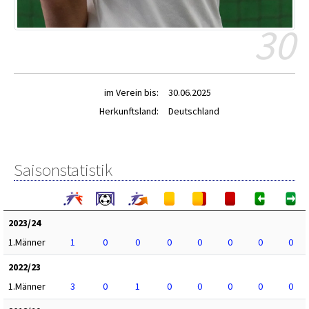
30
im Verein bis:
30.06.2025
Herkunftsland:
Deutschland
Saisonstatistik
2023/24
1.Männer
1
0
0
0
0
0
0
0
2022/23
1.Männer
3
0
1
0
0
0
0
0