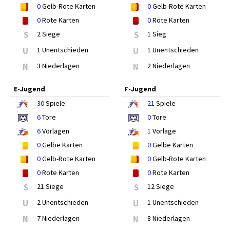
0
Gelb-Rote Karten
0
Gelb-Rote Karten
0
Rote Karten
0
Rote Karten
S
2 Siege
S
1 Sieg
U
1 Unentschieden
U
1 Unentschieden
N
3 Niederlagen
N
2 Niederlagen
E-Jugend
F-Jugend
30
Spiele
21
Spiele
6
Tore
0
Tore
6
Vorlagen
1
Vorlage
0
Gelbe Karten
0
Gelbe Karten
0
Gelb-Rote Karten
0
Gelb-Rote Karten
0
Rote Karten
0
Rote Karten
S
21 Siege
S
12 Siege
U
2 Unentschieden
U
1 Unentschieden
N
7 Niederlagen
N
8 Niederlagen