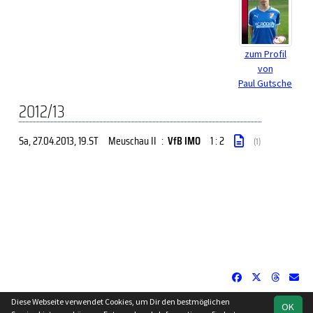
zum Profil
von
Paul Gutsche
2012/13
Sa, 27.04.2013
, 19.ST
Meuschau II
:
VfB IMO
1 : 2
(1)
Diese Webseite verwendet Cookies, um Dir den bestmöglichen
OK
soccero.de