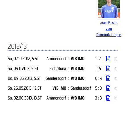
zum Profil
von
Dominik Lange
2012/13
So, 07.10.2012
, 5.ST
Ammendorf
:
VfB IMO
1 : 7
(1)
So, 04.11.2012
, 9.ST
Einh/Buna
:
VfB IMO
1 : 5
(1)
Do, 09.05.2013
, 5.ST
Sandersdorf
:
VfB IMO
0 : 4
(1)
So, 26.05.2013
, 12.ST
VfB IMO
:
Sandersdorf
5 : 3
(1)
So, 02.06.2013
, 13.ST
Ammendorf
:
VfB IMO
3 : 3
(1)