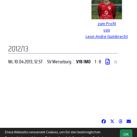
zum Profil
von
Leon Andre Gumbrecht
2012/13
Mi, 10.04.2013
, 12.ST
SV Merseburg
:
VfB IMO
1 : 8
(1)
Diese Webseite verwendet Cookies, um Dir den bestmöglichen
OK
soccero.de