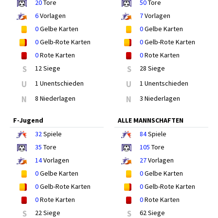
20
Tore
50
Tore
6
Vorlagen
7
Vorlagen
0
Gelbe Karten
0
Gelbe Karten
0
Gelb-Rote Karten
0
Gelb-Rote Karten
0
Rote Karten
0
Rote Karten
S
12 Siege
S
28 Siege
U
1 Unentschieden
U
1 Unentschieden
N
8 Niederlagen
N
3 Niederlagen
F-Jugend
ALLE MANNSCHAFTEN
32
Spiele
84
Spiele
35
Tore
105
Tore
14
Vorlagen
27
Vorlagen
0
Gelbe Karten
0
Gelbe Karten
0
Gelb-Rote Karten
0
Gelb-Rote Karten
0
Rote Karten
0
Rote Karten
S
22 Siege
S
62 Siege