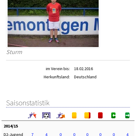
Sturm
im Verein bis:
18.02.2016
Herkunftsland:
Deutschland
Saisonstatistik
2014/15
D2-Jugend
7
4
0
0
0
0
0
4