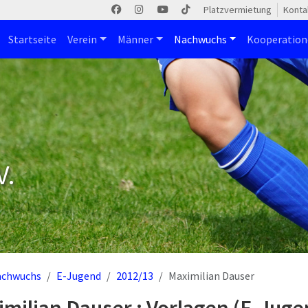
Platzvermietung
Konta
Startseite
Verein
Männer
Nachwuchs
Kooperatio
V.
achwuchs
E-Jugend
2012/13
Maximilian Dauser