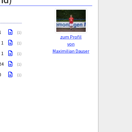
nd)
1
(1)
zum Profil
: 1
(1)
von
Maximilian Dauser
: 1
(1)
 24
(1)
0
(1)