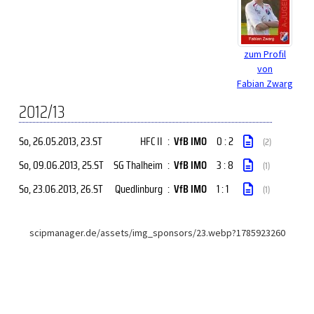
zum Profil
von
Fabian Zwarg
2012/13
So, 26.05.2013
, 23.ST
HFC II
:
VfB IMO
0 : 2
(2)
So, 09.06.2013
, 25.ST
SG Thalheim
:
VfB IMO
3 : 8
(1)
So, 23.06.2013
, 26.ST
Quedlinburg
:
VfB IMO
1 : 1
(1)
scipmanager.de/assets/img_sponsors/23.webp?1785923260