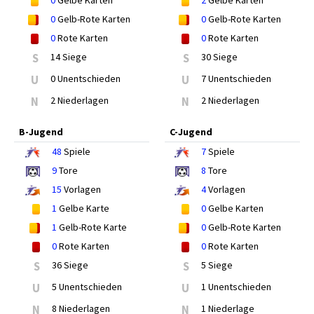
0
Gelbe Karten
2
Gelbe Karten
0
Gelb-Rote Karten
0
Gelb-Rote Karten
0
Rote Karten
0
Rote Karten
S
14 Siege
S
30 Siege
U
0 Unentschieden
U
7 Unentschieden
N
2 Niederlagen
N
2 Niederlagen
B-Jugend
C-Jugend
48
Spiele
7
Spiele
9
Tore
8
Tore
15
Vorlagen
4
Vorlagen
1
Gelbe Karte
0
Gelbe Karten
1
Gelb-Rote Karte
0
Gelb-Rote Karten
0
Rote Karten
0
Rote Karten
S
36 Siege
S
5 Siege
U
5 Unentschieden
U
1 Unentschieden
N
8 Niederlagen
N
1 Niederlage