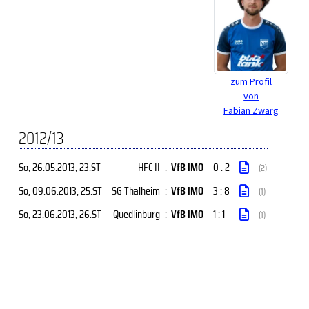
zum Profil
von
Fabian Zwarg
2012/13
So, 26.05.2013
, 23.ST
HFC II
:
VfB IMO
0 : 2
(2)
So, 09.06.2013
, 25.ST
SG Thalheim
:
VfB IMO
3 : 8
(1)
So, 23.06.2013
, 26.ST
Quedlinburg
:
VfB IMO
1 : 1
(1)