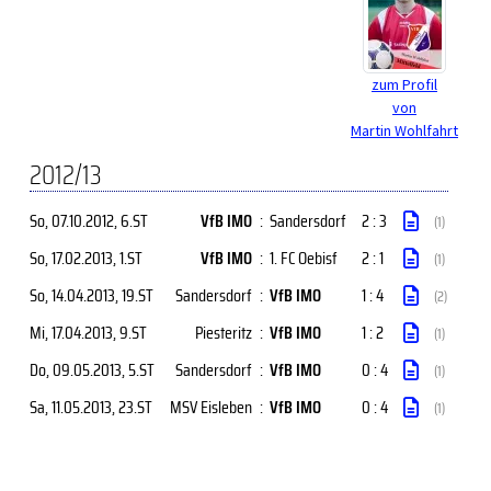
zum Profil
von
Martin Wohlfahrt
2012/13
So, 07.10.2012
, 6.ST
VfB IMO
:
Sandersdorf
2 : 3
(1)
So, 17.02.2013
, 1.ST
VfB IMO
:
1. FC Oebisf
2 : 1
(1)
So, 14.04.2013
, 19.ST
Sandersdorf
:
VfB IMO
1 : 4
(2)
Mi, 17.04.2013
, 9.ST
Piesteritz
:
VfB IMO
1 : 2
(1)
Do, 09.05.2013
, 5.ST
Sandersdorf
:
VfB IMO
0 : 4
(1)
Sa, 11.05.2013
, 23.ST
MSV Eisleben
:
VfB IMO
0 : 4
(1)