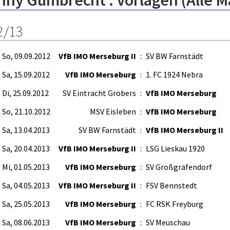
nny Gumbrecht : Vorlagen (Alle 
2/13
So, 09.09.2012
VfB IMO Merseburg II
:
SV BW Farnstädt
Sa, 15.09.2012
VfB IMO Merseburg
:
1. FC 1924 Nebra
Di, 25.09.2012
SV Eintracht Gröbers
:
VfB IMO Merseburg
So, 21.10.2012
MSV Eisleben
:
VfB IMO Merseburg
Sa, 13.04.2013
SV BW Farnstädt
:
VfB IMO Merseburg II
Sa, 20.04.2013
VfB IMO Merseburg II
:
LSG Lieskau 1920
Mi, 01.05.2013
VfB IMO Merseburg
:
SV Großgräfendorf
Sa, 04.05.2013
VfB IMO Merseburg II
:
FSV Bennstedt
Sa, 25.05.2013
VfB IMO Merseburg
:
FC RSK Freyburg
Sa, 08.06.2013
VfB IMO Merseburg
:
SV Meuschau