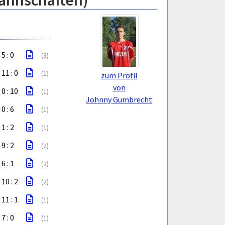
Mannschaften)
5 : 0
(3)
11 : 0
(1)
zum Profil
von
0 : 10
(1)
Johnny Gumbrecht
0 : 6
(1)
1 : 2
(1)
9 : 2
(2)
6 : 1
(2)
10 : 2
(2)
11 : 1
(1)
7 : 0
(1)