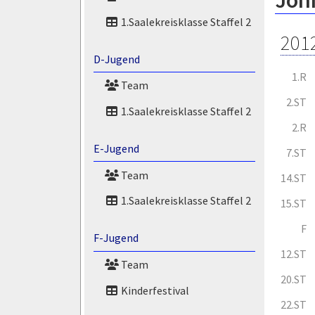
Joh
1.Saalekreisklasse Staffel 2
201
D-Jugend
1.R
Team
2.ST
1.Saalekreisklasse Staffel 2
2.R
E-Jugend
7.ST
Team
14.ST
1.Saalekreisklasse Staffel 2
15.ST
F
F-Jugend
12.ST
Team
20.ST
Kinderfestival
22.ST