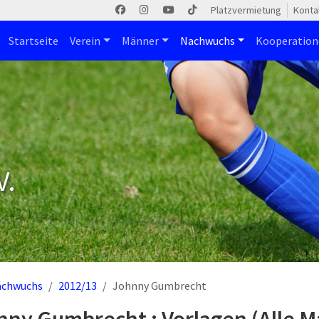
Platzvermietung
Konta
Startseite
Verein
Männer
Nachwuchs
Kooperatio
V.
achwuchs
2012/13
Johnny Gumbrecht