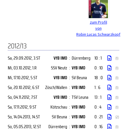
zum Profil
von
Robin Lucas Schwarzkopf
2012/13
Sa, 29.09.2012
, 3.ST
VfB IMO
:
Dürrenberg
10 : 1
(1)
Mi, 03.10.2012
, 1.R
SSV Neutz
:
VfB IMO
0 : 10
(1)
Mi, 17.10.2012
, 5.ST
VfB IMO
:
SV Beuna
18 : 0
(1)
Sa, 20.10.2012
, 6.ST
Zösch/Wallen
:
VfB IMO
1 : 6
(1)
So, 04.11.2012
, 7.ST
VfB IMO
:
TSV Leuna
13 : 1
(1)
Sa, 17.11.2012
, 9.ST
Kötzschau
:
VfB IMO
0 : 4
(1)
So, 14.04.2013
, 14.ST
SV Beuna
:
VfB IMO
0 : 21
(2)
So, 05.05.2013
, 12.ST
Dürrenberg
:
VfB IMO
0 : 16
(1)