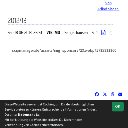
von
Arlind Shoshi
2012/13
Sa, 08.06.2013
, 26.ST
VfB IMO
:
Sangerhausen
5 : 1
(1)
scipmanager.de/assets/img_sponsors/23.webp?1785923260
Diese Webseite verwendet Cookies, um Dir den bestmöglichen
OK
soccero.de
Service bieten zu können. Entsprechende Informationen findest
© 2006 - 2026
Du unter
Datenschutz
.
Mit der Nutzung der Webseite erklärst Du Dich mit der
Besucherstatistik
Impressum
Datenschutz
Verwendung von Cookies einverstanden.