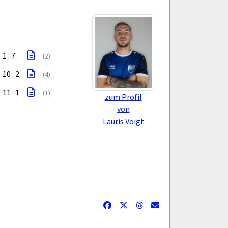
1 : 7
(2)
10 : 2
(4)
11 : 1
(1)
zum Profil
von
Lauris Voigt