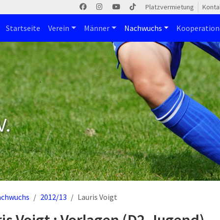
Platzvermietung
Konta
Startseite
Verein
Männer
Nachwuchs
Kooperatio
V.
achwuchs
2012/13
Lauris Voigt