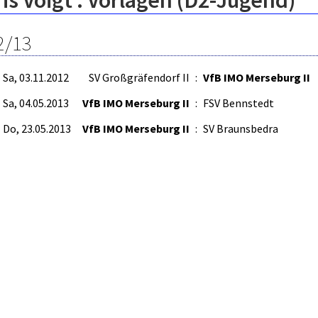
is Voigt : Vorlagen (D2-Jugend)
2/13
Sa, 03.11.2012
SV Großgräfendorf II
:
VfB IMO Merseburg II
Sa, 04.05.2013
VfB IMO Merseburg II
:
FSV Bennstedt
Do, 23.05.2013
VfB IMO Merseburg II
:
SV Braunsbedra