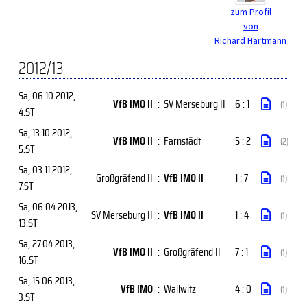
zum Profil
von
Richard Hartmann
2012/13
Sa, 06.10.2012
,
VfB IMO II
:
SV Merseburg II
6 : 1
(1)
4.ST
Sa, 13.10.2012
,
VfB IMO II
:
Farnstädt
5 : 2
(2)
5.ST
Sa, 03.11.2012
,
Großgräfend II
:
VfB IMO II
1 : 7
(1)
7.ST
Sa, 06.04.2013
,
SV Merseburg II
:
VfB IMO II
1 : 4
(1)
13.ST
Sa, 27.04.2013
,
VfB IMO II
:
Großgräfend II
7 : 1
(1)
16.ST
Sa, 15.06.2013
,
VfB IMO
:
Wallwitz
4 : 0
(1)
3.ST