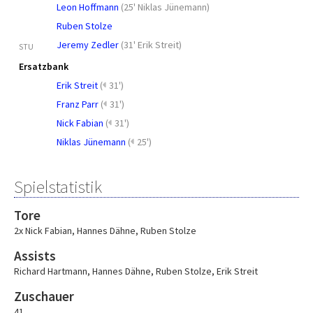
Leon Hoffmann
(
25' Niklas Jünemann
)
Ruben Stolze
Jeremy Zedler
(
31' Erik Streit
)
STU
Ersatzbank
Erik Streit
(
31')
Franz Parr
(
31')
Nick Fabian
(
31')
Niklas Jünemann
(
25')
Spielstatistik
Tore
2x Nick Fabian
,
Hannes Dähne
,
Ruben Stolze
Assists
Richard Hartmann
,
Hannes Dähne
,
Ruben Stolze
,
Erik Streit
Zuschauer
41