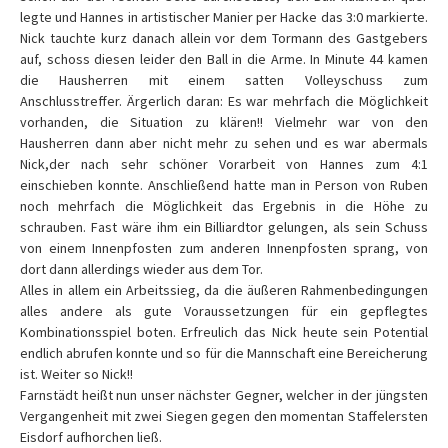
legte und Hannes in artistischer Manier per Hacke das 3:0 markierte.
Nick tauchte kurz danach allein vor dem Tormann des Gastgebers
auf, schoss diesen leider den Ball in die Arme. In Minute 44 kamen
die Hausherren mit einem satten Volleyschuss zum
Anschlusstreffer. Ärgerlich daran: Es war mehrfach die Möglichkeit
vorhanden, die Situation zu klären!! Vielmehr war von den
Hausherren dann aber nicht mehr zu sehen und es war abermals
Nick,der nach sehr schöner Vorarbeit von Hannes zum 4:1
einschieben konnte. Anschließend hatte man in Person von Ruben
noch mehrfach die Möglichkeit das Ergebnis in die Höhe zu
schrauben. Fast wäre ihm ein Billiardtor gelungen, als sein Schuss
von einem Innenpfosten zum anderen Innenpfosten sprang, von
dort dann allerdings wieder aus dem Tor.
Alles in allem ein Arbeitssieg, da die äußeren Rahmenbedingungen
alles andere als gute Voraussetzungen für ein gepflegtes
Kombinationsspiel boten. Erfreulich das Nick heute sein Potential
endlich abrufen konnte und so für die Mannschaft eine Bereicherung
ist. Weiter so Nick!!
Farnstädt heißt nun unser nächster Gegner, welcher in der jüngsten
Vergangenheit mit zwei Siegen gegen den momentan Staffelersten
Eisdorf aufhorchen ließ.