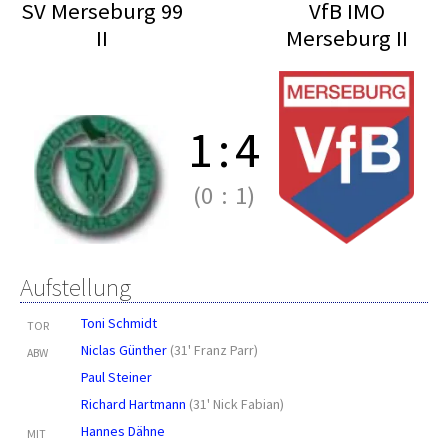
SV Merseburg 99
VfB IMO
II
Merseburg II
1
:
4
(0
:
1)
Aufstellung
Toni Schmidt
TOR
Niclas Günther
(
31' Franz Parr
)
ABW
Paul Steiner
Richard Hartmann
(
31' Nick Fabian
)
Hannes Dähne
MIT