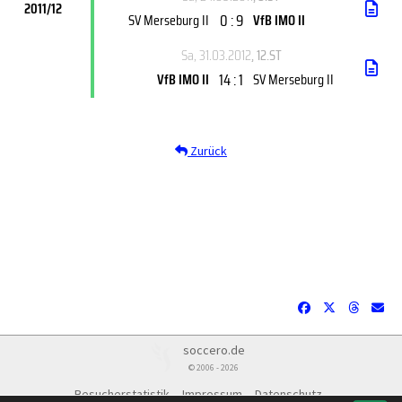
2011/12
0 : 9
SV Merseburg II
VfB IMO II
Sa, 31.03.2012
, 12.ST
14 : 1
VfB IMO II
SV Merseburg II
Zurück
soccero.de
© 2006 - 2026
Besucherstatistik
Impressum
Datenschutz