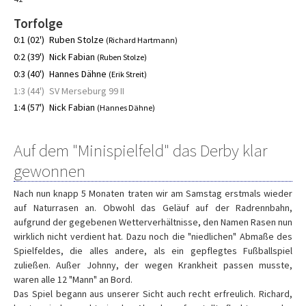
Torfolge
0:1 (02')
Ruben Stolze
(Richard Hartmann)
0:2 (39')
Nick Fabian
(Ruben Stolze)
0:3 (40')
Hannes Dähne
(Erik Streit)
1:3 (44')
SV Merseburg 99 II
1:4 (57')
Nick Fabian
(Hannes Dähne)
Auf dem "Minispielfeld" das Derby klar
gewonnen
Nach nun knapp 5 Monaten traten wir am Samstag erstmals wieder
auf Naturrasen an. Obwohl das Geläuf auf der Radrennbahn,
aufgrund der gegebenen Wetterverhältnisse, den Namen Rasen nun
wirklich nicht verdient hat. Dazu noch die "niedlichen" Abmaße des
Spielfeldes, die alles andere, als ein gepflegtes Fußballspiel
zuließen. Außer Johnny, der wegen Krankheit passen musste,
waren alle 12 "Mann" an Bord.
Das Spiel begann aus unserer Sicht auch recht erfreulich. Richard,