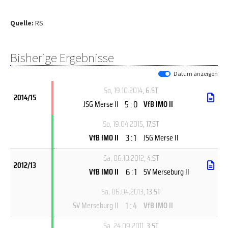
Quelle:
RS
Bisherige Ergebnisse
Datum anzeigen
So, 19.10.2014
, 6.ST
2014/15
5 : 0
JSG Merse II
VfB IMO II
So, 19.04.2015
, 17.ST
3 : 1
VfB IMO II
JSG Merse II
Sa, 06.10.2012
, 4.ST
2012/13
6 : 1
VfB IMO II
SV Merseburg II
Sa, 06.04.2013
, 13.ST
1 : 4
SV Merseburg II
VfB IMO II
Sa, 24.09.2011
, 3.ST