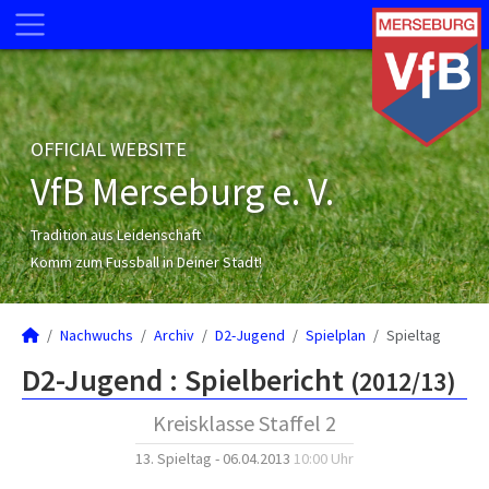
OFFICIAL WEBSITE
VfB Merseburg e. V.
Tradition aus Leidenschaft
Komm zum Fussball in Deiner Stadt!
Nachwuchs
Archiv
D2-Jugend
Spielplan
Spieltag
D2-Jugend :
Spielbericht
(2012/13)
Kreisklasse Staffel 2
13. Spieltag - 06.04.2013
10:00 Uhr