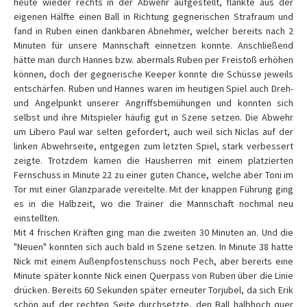
heute wieder rechts in der Abwehr aufgestellt, flankte aus der
eigenen Hälfte einen Ball in Richtung gegnerischen Strafraum und
fand in Ruben einen dankbaren Abnehmer, welcher bereits nach 2
Minuten für unsere Mannschaft einnetzen konnte. Anschließend
hätte man durch Hannes bzw. abermals Ruben per Freistoß erhöhen
können, doch der gegnerische Keeper konnte die Schüsse jeweils
entschärfen. Ruben und Hannes waren im heutigen Spiel auch Dreh-
und Angelpunkt unserer Angriffsbemühungen und konnten sich
selbst und ihre Mitspieler häufig gut in Szene setzen. Die Abwehr
um Libero Paul war selten gefordert, auch weil sich Niclas auf der
linken Abwehrseite, entgegen zum letzten Spiel, stark verbessert
zeigte. Trotzdem kamen die Hausherren mit einem platzierten
Fernschuss in Minute 22 zu einer guten Chance, welche aber Toni im
Tor mit einer Glanzparade vereitelte. Mit der knappen Führung ging
es in die Halbzeit, wo die Trainer die Mannschaft nochmal neu
einstellten.
Mit 4 frischen Kräften ging man die zweiten 30 Minuten an. Und die
"Neuen" konnten sich auch bald in Szene setzen. In Minute 38 hatte
Nick mit einem Außenpfostenschuss noch Pech, aber bereits eine
Minute später konnte Nick einen Querpass von Ruben über die Linie
drücken. Bereits 60 Sekunden später erneuter Torjubel, da sich Erik
schön auf der rechten Seite durchsetzte, den Ball halbhoch quer