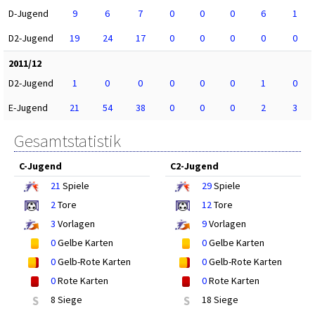
D-Jugend
9
6
7
0
0
0
6
1
D2-Jugend
19
24
17
0
0
0
0
0
2011/12
D2-Jugend
1
0
0
0
0
0
1
0
E-Jugend
21
54
38
0
0
0
2
3
Gesamtstatistik
C-Jugend
C2-Jugend
21
Spiele
29
Spiele
2
Tore
12
Tore
3
Vorlagen
9
Vorlagen
0
Gelbe Karten
0
Gelbe Karten
0
Gelb-Rote Karten
0
Gelb-Rote Karten
0
Rote Karten
0
Rote Karten
S
8 Siege
S
18 Siege