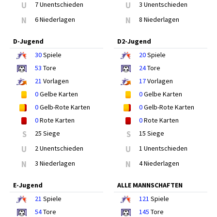
U
7 Unentschieden
U
3 Unentschieden
N
6 Niederlagen
N
8 Niederlagen
D-Jugend
D2-Jugend
30
Spiele
20
Spiele
53
Tore
24
Tore
21
Vorlagen
17
Vorlagen
0
Gelbe Karten
0
Gelbe Karten
0
Gelb-Rote Karten
0
Gelb-Rote Karten
0
Rote Karten
0
Rote Karten
S
25 Siege
S
15 Siege
U
2 Unentschieden
U
1 Unentschieden
N
3 Niederlagen
N
4 Niederlagen
E-Jugend
ALLE MANNSCHAFTEN
21
Spiele
121
Spiele
54
Tore
145
Tore