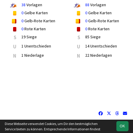
38
Vorlagen
88
Vorlagen
0
Gelbe Karten
0
Gelbe Karten
0
Gelb-Rote Karten
0
Gelb-Rote Karten
0
Rote Karten
0
Rote Karten
S
19 Siege
S
85 Siege
U
1 Unentschieden
U
14 Unentschieden
N
1 Niederlage
N
22 Niederlagen
Diese Webseite verwendet Cookies, um Dir den bestmöglichen
OK
soccero.de
Service bieten zu können. Entsprechende Informationen findest