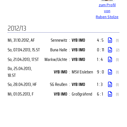
zum Profil
von
Ruben Stolze
2012/13
Mi, 31.10.2012
, AF
Sennewitz
:
VfB IMO
4 : 5
(1)
So, 07.04.2013
, 15.ST
Buna Halle
:
VfB IMO
0 : 11
(2)
So, 21.04.2013
, 17.ST
Markw/Uichte
:
VfB IMO
1 : 4
(1)
Do, 25.04.2013
,
VfB IMO
:
MSV Eisleben
9 : 0
(1)
18.ST
So, 28.04.2013
, HF
SG Reußen
:
VfB IMO
1 : 3
(1)
Mi, 01.05.2013
, F
VfB IMO
:
Großgräfend
6 : 1
(1)