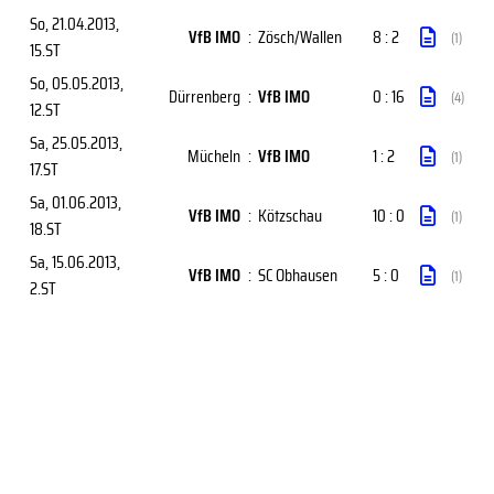
So, 21.04.2013
,
VfB IMO
:
Zösch/Wallen
8 : 2
(1)
15.ST
So, 05.05.2013
,
Dürrenberg
:
VfB IMO
0 : 16
(4)
12.ST
Sa, 25.05.2013
,
Mücheln
:
VfB IMO
1 : 2
(1)
17.ST
Sa, 01.06.2013
,
VfB IMO
:
Kötzschau
10 : 0
(1)
18.ST
Sa, 15.06.2013
,
VfB IMO
:
SC Obhausen
5 : 0
(1)
2.ST