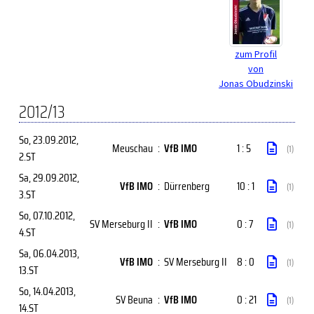
zum Profil
von
Jonas Obudzinski
2012/13
So, 23.09.2012
,
Meuschau
:
VfB IMO
1 : 5
(1)
2.ST
Sa, 29.09.2012
,
VfB IMO
:
Dürrenberg
10 : 1
(1)
3.ST
So, 07.10.2012
,
SV Merseburg II
:
VfB IMO
0 : 7
(1)
4.ST
Sa, 06.04.2013
,
VfB IMO
:
SV Merseburg II
8 : 0
(1)
13.ST
So, 14.04.2013
,
SV Beuna
:
VfB IMO
0 : 21
(1)
14.ST