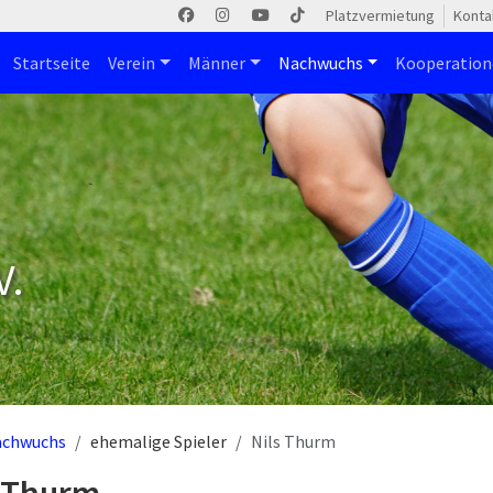
Platzvermietung
Konta
Startseite
Verein
Männer
Nachwuchs
Kooperatio
V.
achwuchs
ehemalige Spieler
Nils Thurm