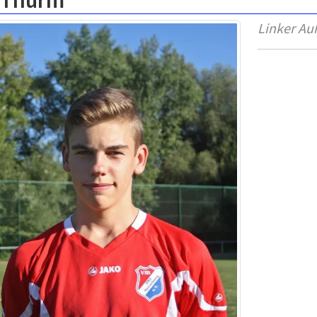
s Thurm
Linker Au