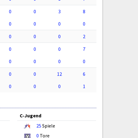
0
0
3
8
0
0
0
0
0
0
0
2
0
0
0
7
0
0
0
0
0
0
12
6
0
0
0
1
C-Jugend
25
Spiele
0
Tore