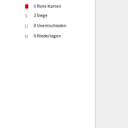
0
Rote Karten
S
2 Siege
U
0 Unentschieden
N
0 Niederlagen