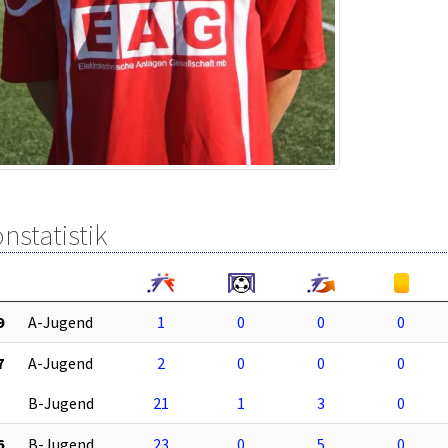
nstatistik
9
A-Jugend
1
0
0
0
7
A-Jugend
2
0
0
0
B-Jugend
21
1
3
0
6
B-Jugend
23
0
5
0