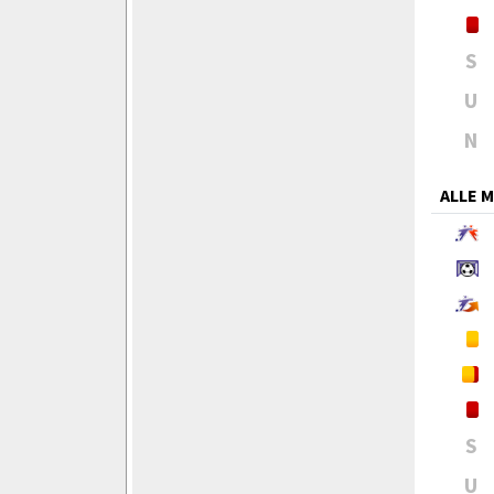
S
U
N
ALLE 
S
U