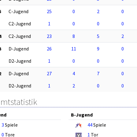
5
C-Jugend
25
0
2
0
C2-Jugend
1
0
0
0
4
C2-Jugend
23
8
5
2
3
D-Jugend
26
11
9
0
D2-Jugend
1
0
0
0
2
D-Jugend
27
4
7
0
D2-Jugend
1
2
0
0
mtstatistik
end
B-Jugend
3
Spiele
44
Spiele
0
Tore
1
Tor