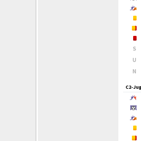
S
U
N
C2-Ju