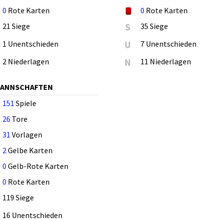
0
Rote Karten
0
Rote Karten
21 Siege
S
35 Siege
1 Unentschieden
U
7 Unentschieden
2 Niederlagen
N
11 Niederlagen
MANNSCHAFTEN
151
Spiele
26
Tore
31
Vorlagen
2
Gelbe Karten
0
Gelb-Rote Karten
0
Rote Karten
119 Siege
16 Unentschieden