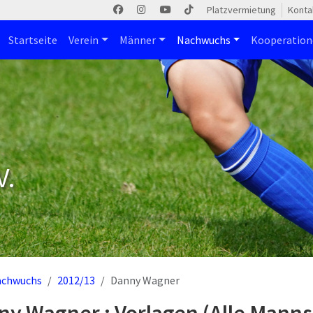
Platzvermietung
Konta
Startseite
Verein
Männer
Nachwuchs
Kooperatio
V.
achwuchs
2012/13
Danny Wagner