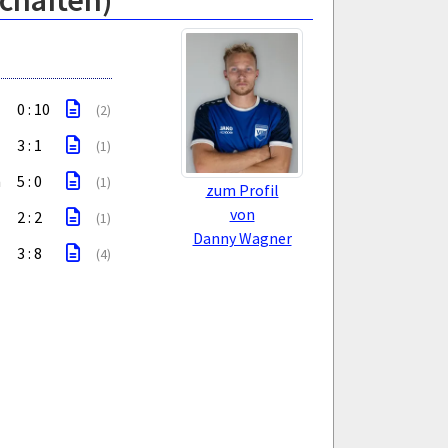
chaften)
0 : 10
(2)
3 : 1
(1)
m
5 : 0
(1)
zum Profil
von
2 : 2
(1)
Danny Wagner
3 : 8
(4)