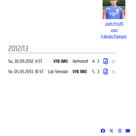
zum Profil
von
Fabian Paeger
2012/13
So, 30.09.2012
, 4.ST
VfB IMO
:
Hettstedt
4 : 3
(1)
So, 05.05.2013
, 10.ST
Lok Stendal
:
VfB IMO
5 : 3
(1)