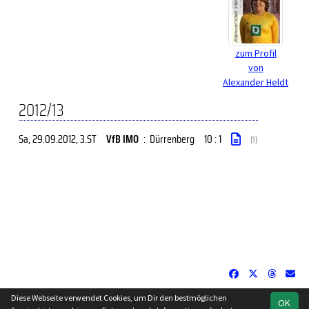
zum Profil
von
Alexander Heldt
2012/13
Sa, 29.09.2012
, 3.ST
VfB IMO
:
Dürrenberg
10 : 1
(1)
Diese Webseite verwendet Cookies, um Dir den bestmöglichen
OK
soccero.de