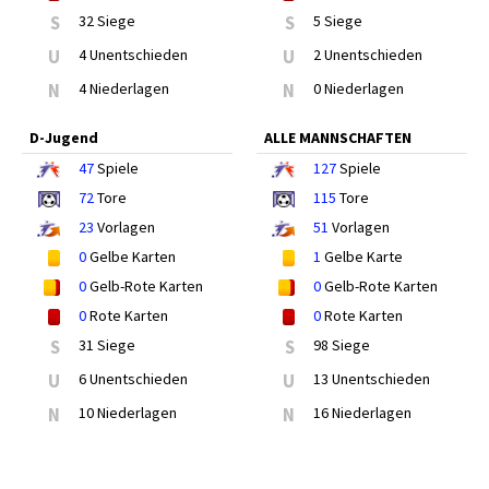
S
32 Siege
S
5 Siege
U
4 Unentschieden
U
2 Unentschieden
N
4 Niederlagen
N
0 Niederlagen
D-Jugend
ALLE MANNSCHAFTEN
47
Spiele
127
Spiele
72
Tore
115
Tore
23
Vorlagen
51
Vorlagen
0
Gelbe Karten
1
Gelbe Karte
0
Gelb-Rote Karten
0
Gelb-Rote Karten
0
Rote Karten
0
Rote Karten
S
31 Siege
S
98 Siege
U
6 Unentschieden
U
13 Unentschieden
N
10 Niederlagen
N
16 Niederlagen