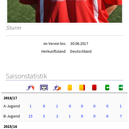
Sturm
im Verein bis:
30.06.2017
Herkunftsland:
Deutschland
Saisonstatistik
2016/17
A-Jugend
1
0
1
0
0
0
0
1
B-Jugend
15
3
2
1
0
0
6
7
2015/16