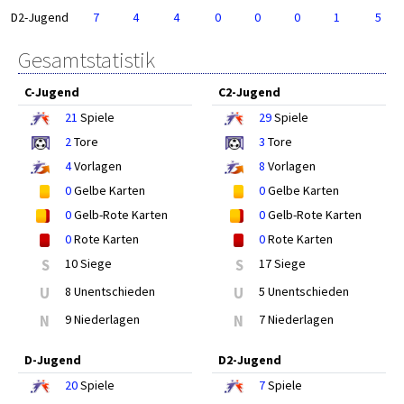
D2-Jugend
7
4
4
0
0
0
1
5
Gesamtstatistik
C-Jugend
C2-Jugend
21
Spiele
29
Spiele
2
Tore
3
Tore
4
Vorlagen
8
Vorlagen
0
Gelbe Karten
0
Gelbe Karten
0
Gelb-Rote Karten
0
Gelb-Rote Karten
0
Rote Karten
0
Rote Karten
S
10 Siege
S
17 Siege
U
8 Unentschieden
U
5 Unentschieden
N
9 Niederlagen
N
7 Niederlagen
D-Jugend
D2-Jugend
20
Spiele
7
Spiele