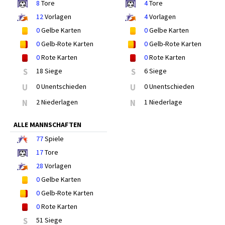
8
Tore
4
Tore
12
Vorlagen
4
Vorlagen
0
Gelbe Karten
0
Gelbe Karten
0
Gelb-Rote Karten
0
Gelb-Rote Karten
0
Rote Karten
0
Rote Karten
S
18 Siege
S
6 Siege
U
0 Unentschieden
U
0 Unentschieden
N
2 Niederlagen
N
1 Niederlage
ALLE MANNSCHAFTEN
77
Spiele
17
Tore
28
Vorlagen
0
Gelbe Karten
0
Gelb-Rote Karten
0
Rote Karten
S
51 Siege