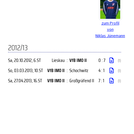
zum Profil
von
Niklas Jünemann
2012/13
Sa, 20.10.2012
, 6.ST
Lieskau
:
VfB IMO II
0 : 7
(1)
So, 03.03.2013
, 10.ST
VfB IMO II
:
Schochwitz
4 : 1
(1)
Sa, 27.04.2013
, 16.ST
VfB IMO II
:
Großgräfend II
7 : 1
(1)