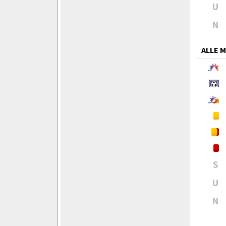
U
N
ALLE 
S
U
N