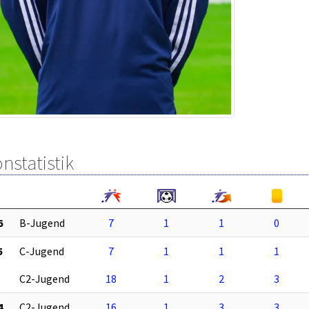
nstatistik
6
B-Jugend
7
1
1
0
5
C-Jugend
7
1
1
1
C2-Jugend
18
1
2
3
4
C2-Jugend
16
1
3
3