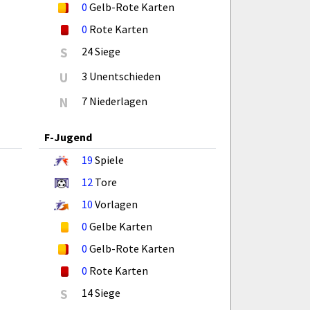
0
Gelb-Rote Karten
0
Rote Karten
S
24 Siege
U
3 Unentschieden
N
7 Niederlagen
F-Jugend
19
Spiele
12
Tore
10
Vorlagen
0
Gelbe Karten
0
Gelb-Rote Karten
0
Rote Karten
S
14 Siege