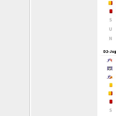
S
U
N
D2-Ju
S