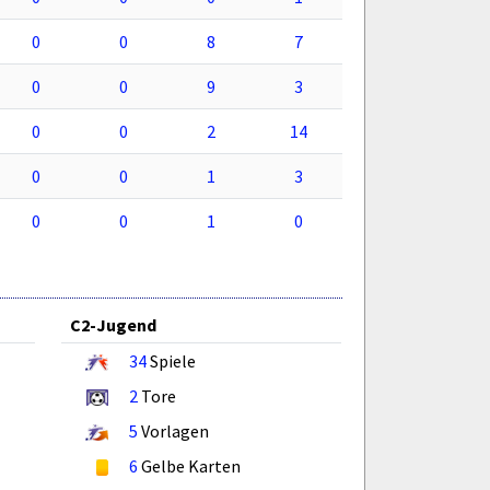
0
0
8
7
0
0
9
3
0
0
2
14
0
0
1
3
0
0
1
0
C2-Jugend
34
Spiele
2
Tore
5
Vorlagen
6
Gelbe Karten