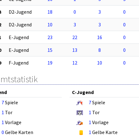
3
D2-Jugend
18
0
3
0
2
D2-Jugend
10
3
3
0
1
E-Jugend
23
22
16
0
0
E-Jugend
15
13
8
0
9
F-Jugend
19
12
10
0
mtstatistik
end
C-Jugend
7
Spiele
7
Spiele
1
Tor
1
Tor
1
Vorlage
1
Vorlage
0
Gelbe Karten
1
Gelbe Karte