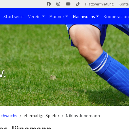
Platzvermietung
Konta
Startseite
Verein
Männer
Nachwuchs
Kooperatio
V.
achwuchs
ehemalige Spieler
Niklas Jünemann