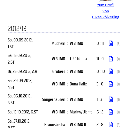
zum Profil
von
Lukas Völkerling
2012/13
So, 09.09.2012
,
Mücheln
:
VfB IMO
0 : 11
(3)
1.ST
Sa, 15.09.2012
,
VfB IMO
:
1. FC Nebra
11 : 0
(1)
2.ST
Di, 25.09.2012
, 2.R
Gröbers
:
VfB IMO
0 : 10
(1)
Sa, 29.09.2012
,
VfB IMO
:
Buna Halle
3 : 0
(1)
4.ST
Sa, 06.10.2012
,
Sangerhausen
:
VfB IMO
1 : 3
(1)
5.ST
Sa, 13.10.2012
, 6.ST
VfB IMO
:
Markw/Uichte
6 : 2
(1)
Sa, 27.10.2012
,
Braunsbedra
:
VfB IMO II
2 : 8
(2)
8.ST