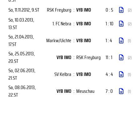
So, 11.11.2012
, 9.ST
RSK Freyburg
:
VfB IMO
0 : 5
(2)
So, 10.03.2013
,
1. FC Nebra
:
VfB IMO
1 : 10
(2)
13.ST
So, 21.04.2013
,
Markw/Uichte
:
VfB IMO
1 : 4
(1)
17.ST
Sa, 25.05.2013
,
VfB IMO
:
RSK Freyburg
11 : 1
(2)
20.ST
So, 02.06.2013
,
SV Kelbra
:
VfB IMO
4 : 4
(1)
21.ST
Sa, 08.06.2013
,
VfB IMO
:
Meuschau
7 : 0
(1)
22.ST