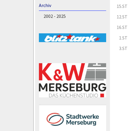
Archiv
15.ST
2002 - 2025
12.ST
16.ST
1.ST
3.ST