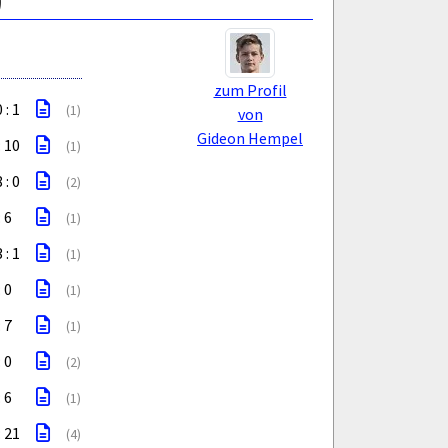
)
zum Profil
 : 1
(1)
von
Gideon Hempel
: 10
(1)
 : 0
(2)
: 6
(1)
 : 1
(1)
: 0
(1)
: 7
(1)
: 0
(2)
: 6
(1)
: 21
(4)