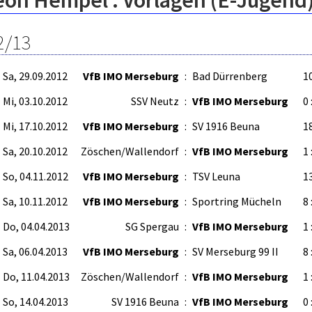
eon Hempel : Vorlagen (E-Jugend
2/13
Sa, 29.09.2012
VfB IMO Merseburg
:
Bad Dürrenberg
10
Mi, 03.10.2012
SSV Neutz
:
VfB IMO Merseburg
0 
Mi, 17.10.2012
VfB IMO Merseburg
:
SV 1916 Beuna
18
Sa, 20.10.2012
Zöschen/Wallendorf
:
VfB IMO Merseburg
1 
So, 04.11.2012
VfB IMO Merseburg
:
TSV Leuna
13
Sa, 10.11.2012
VfB IMO Merseburg
:
Sportring Mücheln
8 
Do, 04.04.2013
SG Spergau
:
VfB IMO Merseburg
1 
Sa, 06.04.2013
VfB IMO Merseburg
:
SV Merseburg 99 II
8 
Do, 11.04.2013
Zöschen/Wallendorf
:
VfB IMO Merseburg
1 
So, 14.04.2013
SV 1916 Beuna
:
VfB IMO Merseburg
0 