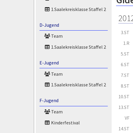
Gid
1.Saalekreisklasse Staffel 2
201
D-Jugend
3.ST
Team
1.R
1.Saalekreisklasse Staffel 2
5.ST
E-Jugend
6.ST
Team
7.ST
1.Saalekreisklasse Staffel 2
8.ST
10.ST
F-Jugend
13.ST
Team
VF
Kinderfestival
14.ST