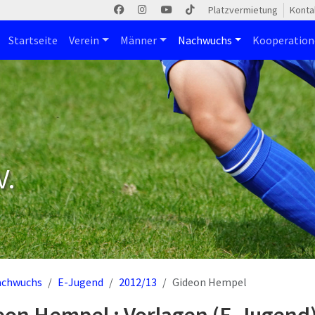
Platzvermietung
Konta
Startseite
Verein
Männer
Nachwuchs
Kooperatio
V.
achwuchs
E-Jugend
2012/13
Gideon Hempel