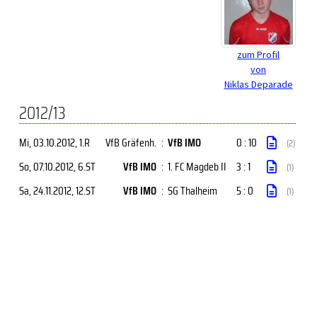
zum Profil
von
Niklas Deparade
2012/13
Mi, 03.10.2012
, 1.R
VfB Gräfenh.
:
VfB IMO
0 : 10
(2)
So, 07.10.2012
, 6.ST
VfB IMO
:
1. FC Magdeb II
3 : 1
(1)
Sa, 24.11.2012
, 12.ST
VfB IMO
:
SG Thalheim
5 : 0
(1)