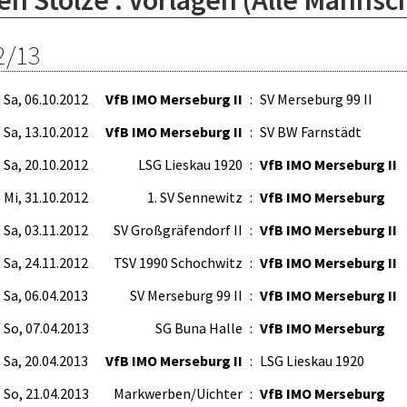
n Stolze : Vorlagen (Alle Mannsc
2/13
Sa, 06.10.2012
VfB IMO Merseburg II
:
SV Merseburg 99 II
Sa, 13.10.2012
VfB IMO Merseburg II
:
SV BW Farnstädt
Sa, 20.10.2012
LSG Lieskau 1920
:
VfB IMO Merseburg II
Mi, 31.10.2012
1. SV Sennewitz
:
VfB IMO Merseburg
Sa, 03.11.2012
SV Großgräfendorf II
:
VfB IMO Merseburg II
Sa, 24.11.2012
TSV 1990 Schochwitz
:
VfB IMO Merseburg II
Sa, 06.04.2013
SV Merseburg 99 II
:
VfB IMO Merseburg II
So, 07.04.2013
SG Buna Halle
:
VfB IMO Merseburg
Sa, 20.04.2013
VfB IMO Merseburg II
:
LSG Lieskau 1920
So, 21.04.2013
Markwerben/Uichter
:
VfB IMO Merseburg