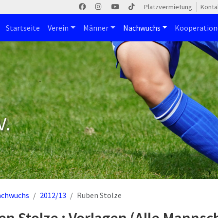
Platzvermietung
Konta
Startseite
Verein
Männer
Nachwuchs
Kooperatio
V.
achwuchs
2012/13
Ruben Stolze