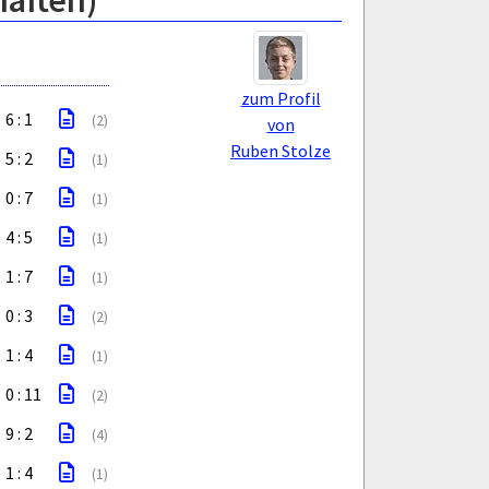
haften)
zum Profil
6 : 1
(2)
von
Ruben Stolze
5 : 2
(1)
0 : 7
(1)
4 : 5
(1)
1 : 7
(1)
0 : 3
(2)
1 : 4
(1)
0 : 11
(2)
9 : 2
(4)
1 : 4
(1)