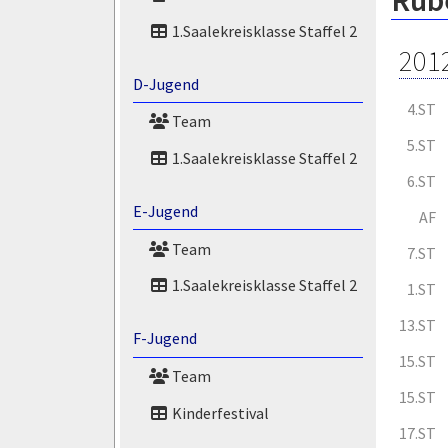
Rube
1.Saalekreisklasse Staffel 2
201
D-Jugend
4.ST
Team
5.ST
1.Saalekreisklasse Staffel 2
6.ST
E-Jugend
AF
Team
7.ST
1.Saalekreisklasse Staffel 2
1.ST
13.ST
F-Jugend
15.ST
Team
15.ST
Kinderfestival
17.ST