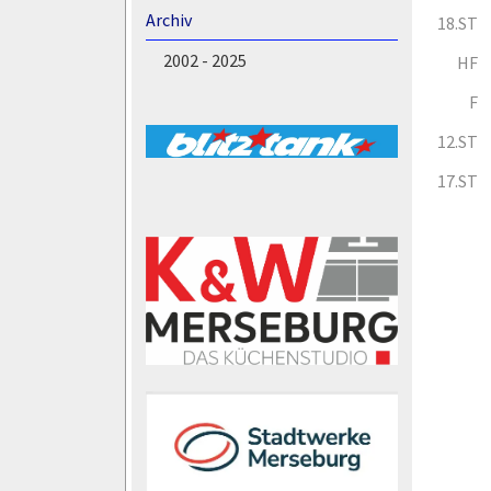
Archiv
18.ST
2002 - 2025
HF
F
12.ST
17.ST