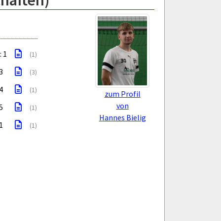
chaften)
: 1
(1)
 3
(3)
 4
(1)
zum Profil
von
 5
(1)
Hannes Bielig
 1
(1)