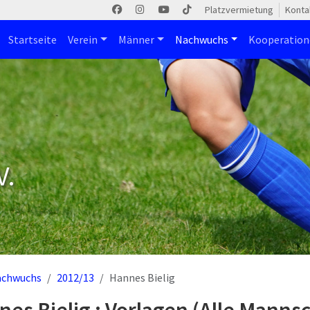
Platzvermietung
Konta
Startseite
Verein
Männer
Nachwuchs
Kooperatio
V.
achwuchs
2012/13
Hannes Bielig