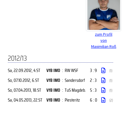
zum Profil
von
Maximilian Roß
2012/13
Sa, 22.09.2012
, 4.ST
VfB IMO
:
RW WSF
3 : 9
(1)
So, 07.10.2012
, 6.ST
VfB IMO
:
Sandersdorf
2 : 3
(1)
So, 07.04.2013
, 18.ST
VfB IMO
:
TuS Magdeb.
5 : 3
(1)
Sa, 04.05.2013
, 22.ST
VfB IMO
:
Piesteritz
6 : 0
(2)