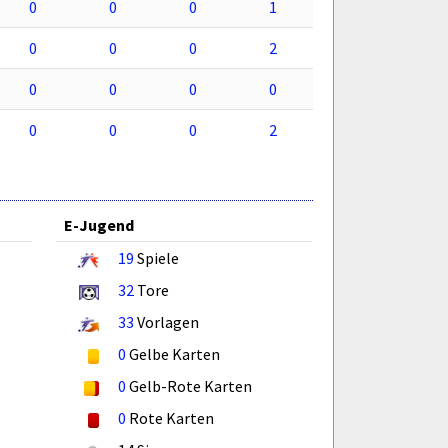
0
0
0
1
0
0
0
2
0
0
0
0
0
0
0
2
E-Jugend
19
Spiele
32
Tore
33
Vorlagen
0
Gelbe Karten
0
Gelb-Rote Karten
0
Rote Karten