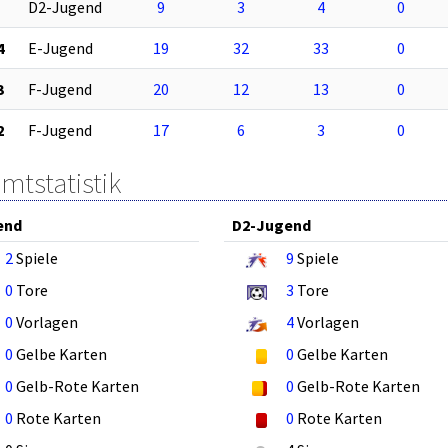
D2-Jugend
9
3
4
0
4
E-Jugend
19
32
33
0
3
F-Jugend
20
12
13
0
2
F-Jugend
17
6
3
0
mtstatistik
end
D2-Jugend
2
Spiele
9
Spiele
0
Tore
3
Tore
0
Vorlagen
4
Vorlagen
0
Gelbe Karten
0
Gelbe Karten
0
Gelb-Rote Karten
0
Gelb-Rote Karten
0
Rote Karten
0
Rote Karten