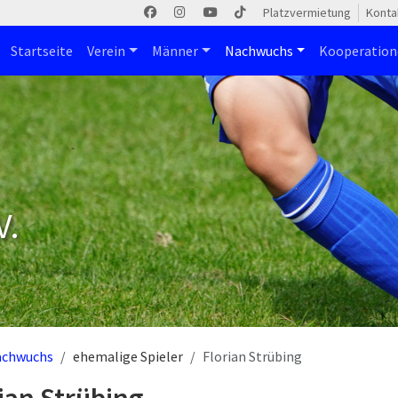
Platzvermietung
Konta
Startseite
Verein
Männer
Nachwuchs
Kooperatio
V.
achwuchs
ehemalige Spieler
Florian Strübing