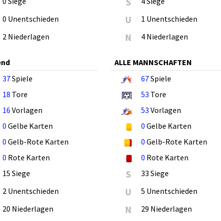
0 Siege
S
4 Siege
0 Unentschieden
U
1 Unentschieden
2 Niederlagen
N
4 Niederlagen
end
ALLE MANNSCHAFTEN
37
Spiele
67
Spiele
18
Tore
53
Tore
16
Vorlagen
53
Vorlagen
0
Gelbe Karten
0
Gelbe Karten
0
Gelb-Rote Karten
0
Gelb-Rote Karten
0
Rote Karten
0
Rote Karten
15 Siege
S
33 Siege
2 Unentschieden
U
5 Unentschieden
20 Niederlagen
N
29 Niederlagen