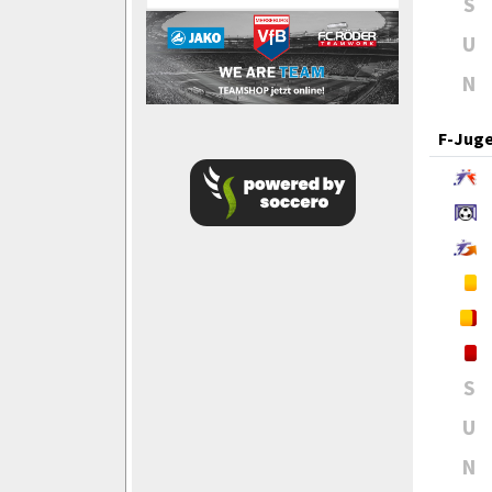
S
U
N
F-Jug
S
U
N