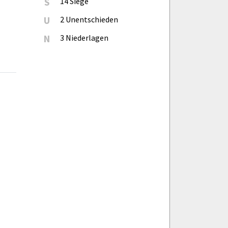
S
14 Siege
U
2 Unentschieden
N
3 Niederlagen