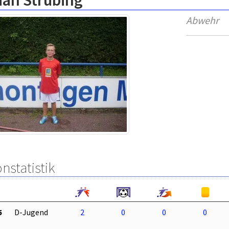
ian Strübing
Abwehr
nstatistik
5
D-Jugend
2
0
0
0