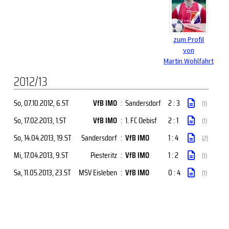
zum Profil
von
Martin Wohlfahrt
2012/13
So, 07.10.2012
, 6.ST
VfB IMO
:
Sandersdorf
2 : 3
(1)
So, 17.02.2013
, 1.ST
VfB IMO
:
1. FC Oebisf
2 : 1
(1)
So, 14.04.2013
, 19.ST
Sandersdorf
:
VfB IMO
1 : 4
(2)
Mi, 17.04.2013
, 9.ST
Piesteritz
:
VfB IMO
1 : 2
(1)
Sa, 11.05.2013
, 23.ST
MSV Eisleben
:
VfB IMO
0 : 4
(1)