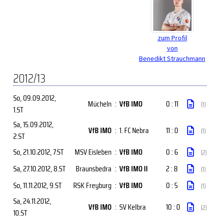
zum Profil
von
Benedikt Strauchmann
2012/13
So, 09.09.2012
,
Mücheln
:
VfB IMO
0 : 11
(1)
1.ST
Sa, 15.09.2012
,
VfB IMO
:
1. FC Nebra
11 : 0
(1)
2.ST
So, 21.10.2012
, 7.ST
MSV Eisleben
:
VfB IMO
0 : 6
(2)
Sa, 27.10.2012
, 8.ST
Braunsbedra
:
VfB IMO II
2 : 8
(1)
So, 11.11.2012
, 9.ST
RSK Freyburg
:
VfB IMO
0 : 5
(1)
Sa, 24.11.2012
,
VfB IMO
:
SV Kelbra
10 : 0
(2)
10.ST