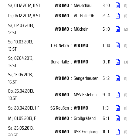
Sa, 01.12.2012
, 11.ST
VfB IMO
:
Meuschau
3 : 0
(1)
Di, 04.12.2012
, 8.ST
VfB IMO
:
VfL Halle 96
2 : 4
(1)
Sa, 02.03.2013
,
VfB IMO
:
Mücheln
5 : 0
(2)
12.ST
So, 10.03.2013
,
1. FC Nebra
:
VfB IMO
1 : 10
(1)
13.ST
So, 07.04.2013
,
Buna Halle
:
VfB IMO
0 : 11
(3)
15.ST
Sa, 13.04.2013
,
VfB IMO
:
Sangerhausen
5 : 2
(1)
16.ST
Do, 25.04.2013
,
VfB IMO
:
MSV Eisleben
9 : 0
(1)
18.ST
So, 28.04.2013
, HF
SG Reußen
:
VfB IMO
1 : 3
(1)
Mi, 01.05.2013
, F
VfB IMO
:
Großgräfend
6 : 1
(1)
Sa, 25.05.2013
,
VfB IMO
:
RSK Freyburg
11 : 1
(1)
20.ST