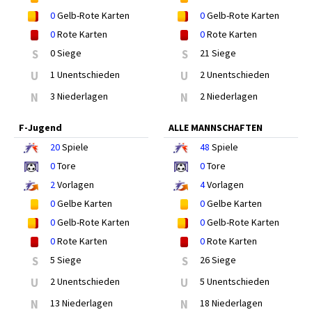
0
Gelb-Rote Karten
0
Gelb-Rote Karten
0
Rote Karten
0
Rote Karten
S
0 Siege
S
21 Siege
U
1 Unentschieden
U
2 Unentschieden
N
3 Niederlagen
N
2 Niederlagen
F-Jugend
ALLE MANNSCHAFTEN
20
Spiele
48
Spiele
0
Tore
0
Tore
2
Vorlagen
4
Vorlagen
0
Gelbe Karten
0
Gelbe Karten
0
Gelb-Rote Karten
0
Gelb-Rote Karten
0
Rote Karten
0
Rote Karten
S
5 Siege
S
26 Siege
U
2 Unentschieden
U
5 Unentschieden
N
13 Niederlagen
N
18 Niederlagen