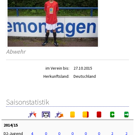
Abwehr
im Verein bis:
27.10.2015
Herkunftsland:
Deutschland
Saisonstatistik
2014/15
D2-Jugend
4
0
0
0
0
0
2
2