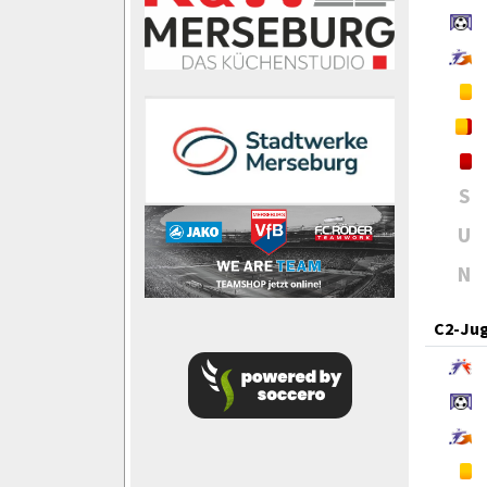
S
U
N
C2-Ju