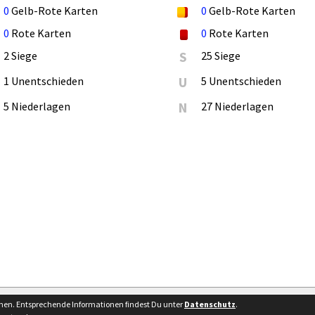
0
Gelb-Rote Karten
0
Gelb-Rote Karten
0
Rote Karten
0
Rote Karten
2 Siege
S
25 Siege
1 Unentschieden
U
5 Unentschieden
5 Niederlagen
N
27 Niederlagen
Bes
nnen. Entsprechende Informationen findest Du unter
Datenschutz
.