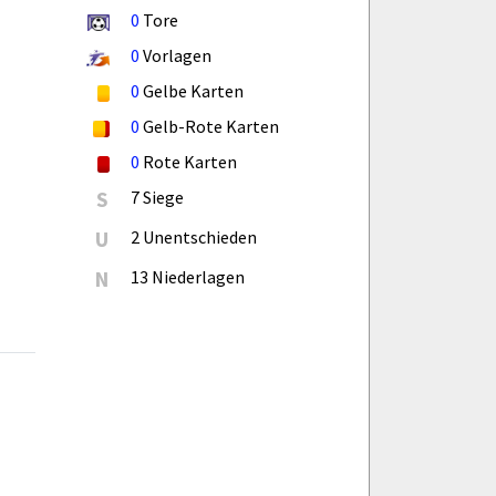
0
Tore
0
Vorlagen
0
Gelbe Karten
0
Gelb-Rote Karten
0
Rote Karten
S
7 Siege
U
2 Unentschieden
N
13 Niederlagen