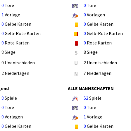
0
Tore
0
Tore
1
Vorlage
0
Vorlagen
0
Gelbe Karten
0
Gelbe Karten
0
Gelb-Rote Karten
0
Gelb-Rote Karten
0
Rote Karten
0
Rote Karten
8 Siege
S
8 Siege
0 Unentschieden
U
2 Unentschieden
2 Niederlagen
N
7 Niederlagen
gend
ALLE MANNSCHAFTEN
8
Spiele
52
Spiele
0
Tore
0
Tore
0
Vorlagen
1
Vorlage
0
Gelbe Karten
0
Gelbe Karten