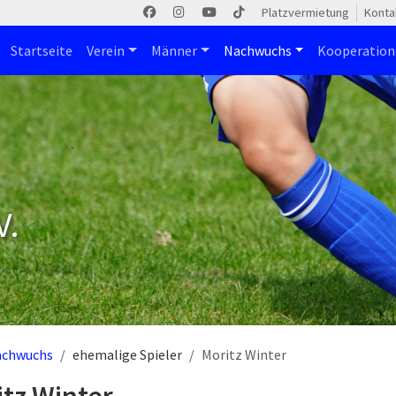
Platzvermietung
Konta
Startseite
Verein
Männer
Nachwuchs
Kooperatio
V.
achwuchs
ehemalige Spieler
Moritz Winter