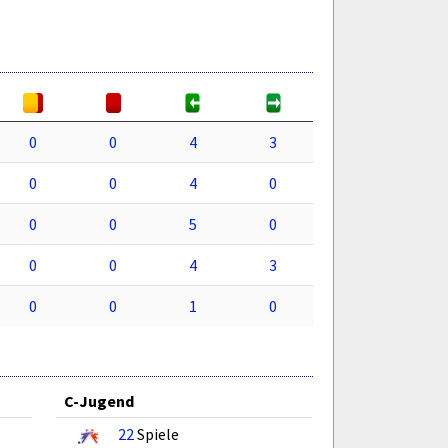
0
0
4
3
0
0
4
0
0
0
5
0
0
0
4
3
0
0
1
0
C-Jugend
22
Spiele