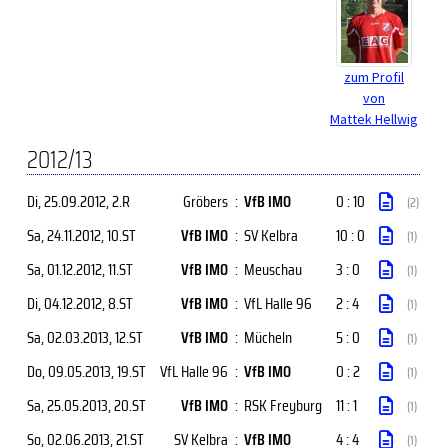
zum Profil
von
Mattek Hellwig
2012/13
Di, 25.09.2012
, 2.R
Gröbers
:
VfB IMO
0 : 10
(2)
Sa, 24.11.2012
, 10.ST
VfB IMO
:
SV Kelbra
10 : 0
(1)
Sa, 01.12.2012
, 11.ST
VfB IMO
:
Meuschau
3 : 0
(1)
Di, 04.12.2012
, 8.ST
VfB IMO
:
VfL Halle 96
2 : 4
(1)
Sa, 02.03.2013
, 12.ST
VfB IMO
:
Mücheln
5 : 0
(1)
Do, 09.05.2013
, 19.ST
VfL Halle 96
:
VfB IMO
0 : 2
(1)
Sa, 25.05.2013
, 20.ST
VfB IMO
:
RSK Freyburg
11 : 1
(1)
So, 02.06.2013
, 21.ST
SV Kelbra
:
VfB IMO
4 : 4
(1)