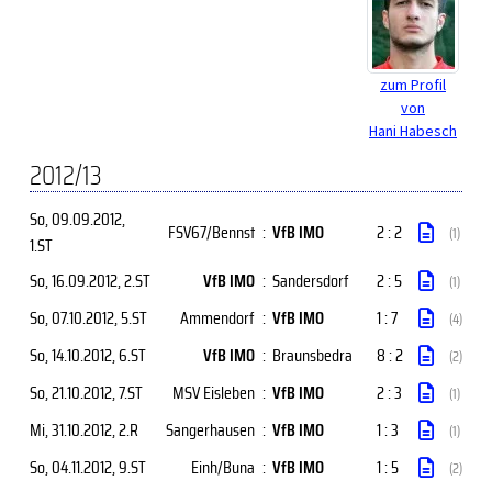
zum Profil
von
Hani Habesch
2012/13
So, 09.09.2012
,
FSV67/Bennst
:
VfB IMO
2 : 2
(1)
1.ST
So, 16.09.2012
, 2.ST
VfB IMO
:
Sandersdorf
2 : 5
(1)
So, 07.10.2012
, 5.ST
Ammendorf
:
VfB IMO
1 : 7
(4)
So, 14.10.2012
, 6.ST
VfB IMO
:
Braunsbedra
8 : 2
(2)
So, 21.10.2012
, 7.ST
MSV Eisleben
:
VfB IMO
2 : 3
(1)
Mi, 31.10.2012
, 2.R
Sangerhausen
:
VfB IMO
1 : 3
(1)
So, 04.11.2012
, 9.ST
Einh/Buna
:
VfB IMO
1 : 5
(2)