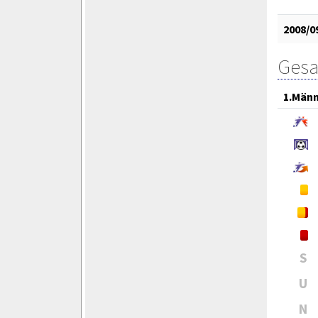
2008/0
Gesa
1.Män
S
U
N