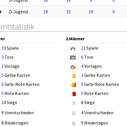
D-Jugend
26
39
9
0
9
D-Jugend
18
32
19
0
mtstatistik
ner
2.Männer
19
Spiele
21
Spiele
3
Tore
6
Tore
1
Vorlage
4
Vorlagen
5
Gelbe Karten
3
Gelbe Karten
0
Gelb-Rote Karten
0
Gelb-Rote Karten
0
Rote Karten
0
Rote Karten
14 Siege
S
8 Siege
9 Unentschieden
U
4 Unentschieden
8 Niederlagen
N
9 Niederlagen