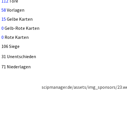
112
Tore
58
Vorlagen
15
Gelbe Karten
0
Gelb-Rote Karten
0
Rote Karten
106 Siege
31 Unentschieden
71 Niederlagen
scipmanager.de/assets/img_sponsors/23.