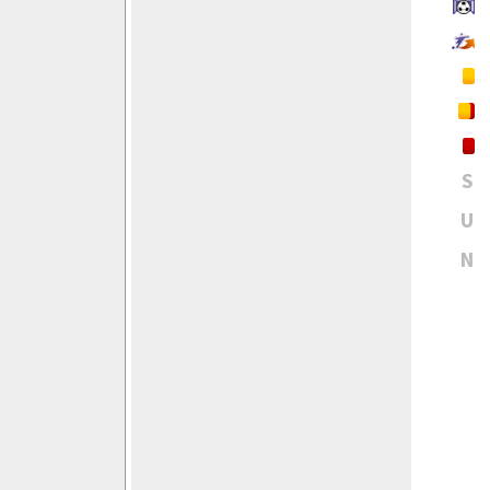
S
U
N