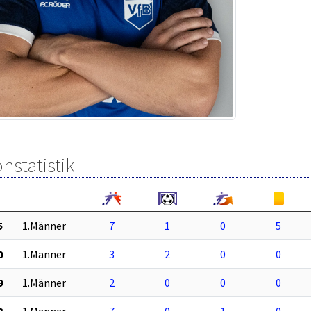
nstatistik
5
1.Männer
7
1
0
5
0
1.Männer
3
2
0
0
9
1.Männer
2
0
0
0