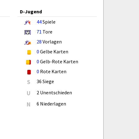
D-Jugend
44
Spiele
71
Tore
28
Vorlagen
0
Gelbe Karten
0
Gelb-Rote Karten
0
Rote Karten
S
36 Siege
U
2 Unentschieden
N
6 Niederlagen