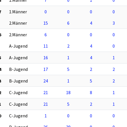
8
1.Männer
7
0
1
0
7
1.Männer
0
0
0
0
2.Männer
15
6
4
3
6
2.Männer
6
0
0
0
A-Jugend
11
2
4
0
5
A-Jugend
16
1
4
1
4
B-Jugend
17
5
2
2
3
B-Jugend
24
1
5
2
2
C-Jugend
21
18
8
1
1
C-Jugend
21
5
2
1
0
C-Jugend
1
0
0
0