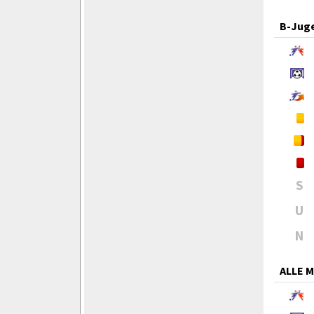
B-Jug
S
U
N
ALLE 