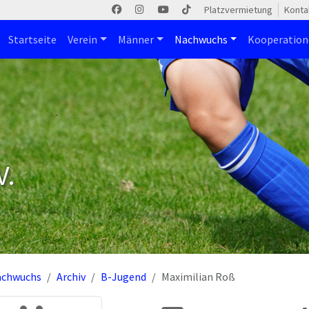
Platzvermietung
Konta
Startseite
Verein
Männer
Nachwuchs
Kooperatio
V.
achwuchs
Archiv
B-Jugend
Maximilian Roß