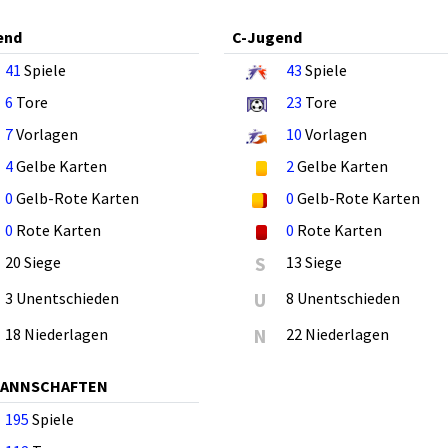
end
C-Jugend
41
Spiele
43
Spiele
6
Tore
23
Tore
7
Vorlagen
10
Vorlagen
4
Gelbe Karten
2
Gelbe Karten
0
Gelb-Rote Karten
0
Gelb-Rote Karten
0
Rote Karten
0
Rote Karten
20 Siege
S
13 Siege
3 Unentschieden
U
8 Unentschieden
18 Niederlagen
N
22 Niederlagen
MANNSCHAFTEN
195
Spiele