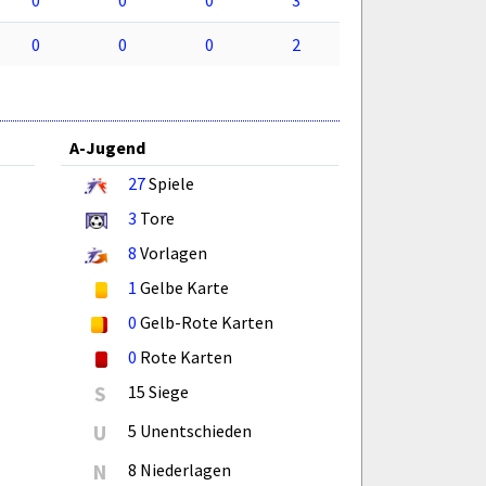
0
0
0
3
0
0
0
2
A-Jugend
27
Spiele
3
Tore
8
Vorlagen
1
Gelbe Karte
0
Gelb-Rote Karten
0
Rote Karten
S
15 Siege
U
5 Unentschieden
N
8 Niederlagen