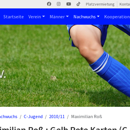
Platzvermietung
Konta
Startseite
Verein
Männer
Nachwuchs
Kooperatio
V.
achwuchs
C-Jugend
2010/11
Maximilian Roß