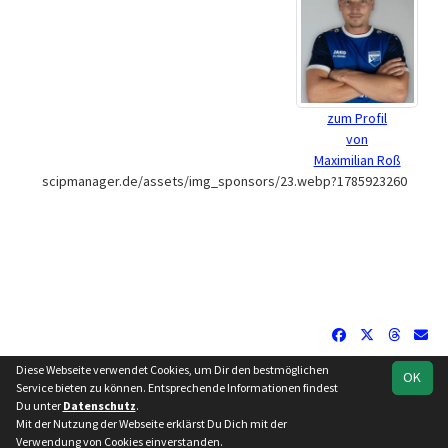
zum Profil
von
Maximilian Roß
scipmanager.de/assets/img_sponsors/23.webp?1785923260
Diese Webseite verwendet Cookies, um Dir den bestmöglichen
OK
soccero.de
Service bieten zu können. Entsprechende Informationen findest
© 2006 - 2026
Du unter
Datenschutz
.
Mit der Nutzung der Webseite erklärst Du Dich mit der
Besucherstatistik
Impressum
Datenschutz
Verwendung von Cookies einverstanden.