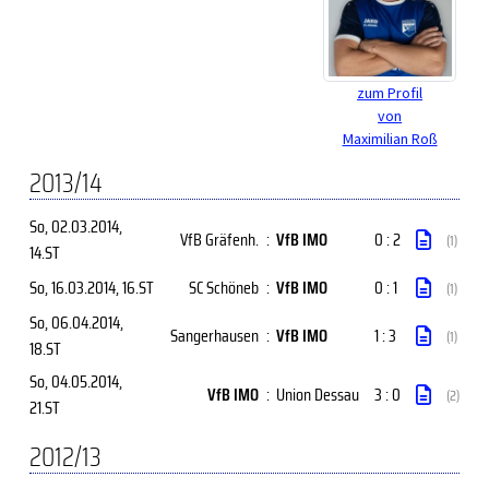
zum Profil
von
Maximilian Roß
2013/14
So, 02.03.2014
,
VfB Gräfenh.
:
VfB IMO
0 : 2
(1)
14.ST
So, 16.03.2014
, 16.ST
SC Schöneb
:
VfB IMO
0 : 1
(1)
So, 06.04.2014
,
Sangerhausen
:
VfB IMO
1 : 3
(1)
18.ST
So, 04.05.2014
,
VfB IMO
:
Union Dessau
3 : 0
(2)
21.ST
2012/13