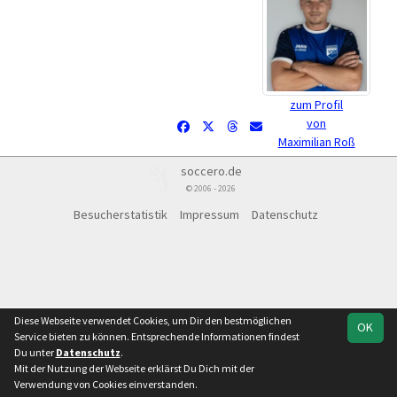
zum Profil
von
Maximilian Roß
soccero.de
© 2006 - 2026
Besucherstatistik
Impressum
Datenschutz
Diese Webseite verwendet Cookies, um Dir den bestmöglichen
OK
Service bieten zu können. Entsprechende Informationen findest
Du unter
Datenschutz
.
Mit der Nutzung der Webseite erklärst Du Dich mit der
Verwendung von Cookies einverstanden.